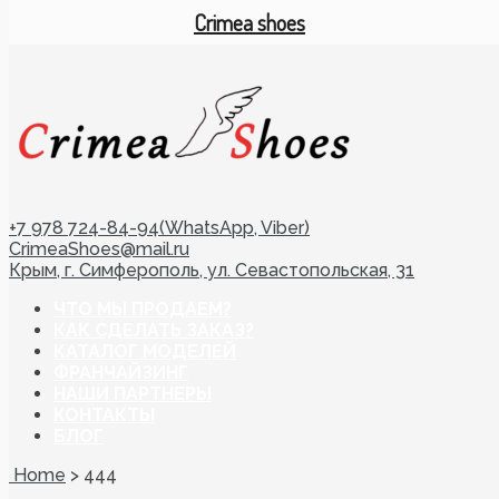
Crimea shoes
+7 978 724-84-94(WhatsApp, Viber)
CrimeaShoes@mail.ru
Крым, г. Симферополь, ул. Севастопольская, 31
ЧТО МЫ ПРОДАЕМ?
КАК СДЕЛАТЬ ЗАКАЗ?
КАТАЛОГ МОДЕЛЕЙ
ФРАНЧАЙЗИНГ
НАШИ ПАРТНЕРЫ
КОНТАКТЫ
БЛОГ
Home
>
444