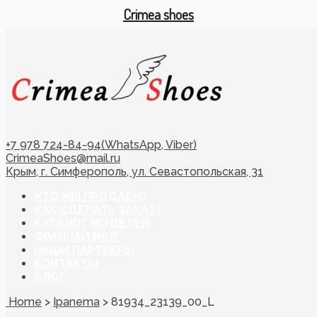
Crimea shoes
+7 978 724-84-94(WhatsApp, Viber)
CrimeaShoes@mail.ru
Крым, г. Симферополь, ул. Севастопольская, 31
ЧТО МЫ ПРОДАЕМ?
КАК СДЕЛАТЬ ЗАКАЗ?
КАТАЛОГ МОДЕЛЕЙ
ФРАНЧАЙЗИНГ
НАШИ ПАРТНЕРЫ
КОНТАКТЫ
БЛОГ
Home
>
Ipanema
>
81934_23139_00_L