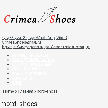
+7 978 724-84-94(WhatsApp, Viber)
CrimeaShoes@mail.ru
Крым, г. Симферополь, ул. Севастопольская, 31
ЧТО МЫ ПРОДАЕМ?
КАК СДЕЛАТЬ ЗАКАЗ?
КАТАЛОГ МОДЕЛЕЙ
ФРАНЧАЙЗИНГ
НАШИ ПАРТНЕРЫ
КОНТАКТЫ
БЛОГ
Home
>
Главная
>
nord-shoes
nord-shoes