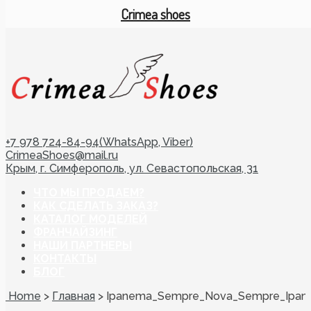
Crimea shoes
+7 978 724-84-94(WhatsApp, Viber)
CrimeaShoes@mail.ru
Крым, г. Симферополь, ул. Севастопольская, 31
ЧТО МЫ ПРОДАЕМ?
КАК СДЕЛАТЬ ЗАКАЗ?
КАТАЛОГ МОДЕЛЕЙ
ФРАНЧАЙЗИНГ
НАШИ ПАРТНЕРЫ
КОНТАКТЫ
БЛОГ
Home
>
Главная
>
Ipanema_Sempre_Nova_Sempre_Ipan