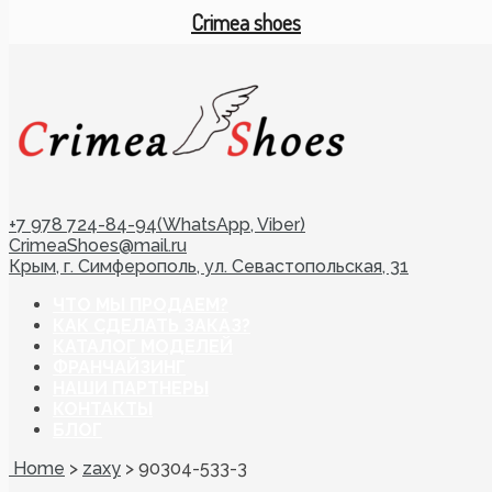
Crimea shoes
+7 978 724-84-94(WhatsApp, Viber)
CrimeaShoes@mail.ru
Крым, г. Симферополь, ул. Севастопольская, 31
ЧТО МЫ ПРОДАЕМ?
КАК СДЕЛАТЬ ЗАКАЗ?
КАТАЛОГ МОДЕЛЕЙ
ФРАНЧАЙЗИНГ
НАШИ ПАРТНЕРЫ
КОНТАКТЫ
БЛОГ
Home
>
zaxy
>
90304-533-3